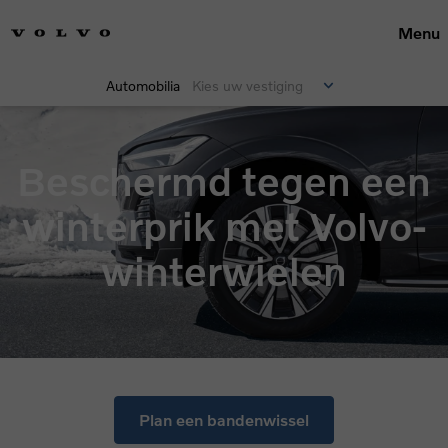
Menu
Automobilia
Kies uw vestiging
Beschermd tegen een
winterprik met Volvo-
winterwielen
Plan een bandenwissel