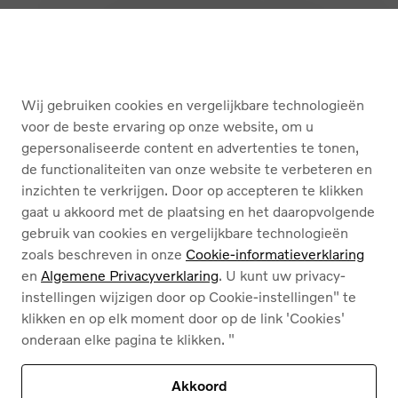
KOPEN
DIENSTEN
Wij gebruiken cookies en vergelijkbare technologieën
OVER ONS
voor de beste ervaring op onze website, om u
gepersonaliseerde content en advertenties te tonen,
de functionaliteiten van onze website te verbeteren en
Nederlands
Français
inzichten te verkrijgen. Door op accepteren te klikken
gaat u akkoord met de plaatsing en het daaropvolgende
gebruik van cookies en vergelijkbare technologieën
zoals beschreven in onze
Cookie-informatieverklaring
en
Algemene Privacyverklaring
. U kunt uw privacy-
instellingen wijzigen door op Cookie-instellingen" te
Cookies
klikken en op elk moment door op de link 'Cookies'
Privacybeleid
onderaan elke pagina te klikken. "
Juridische info
Contact
Ons assortiment
Akkoord